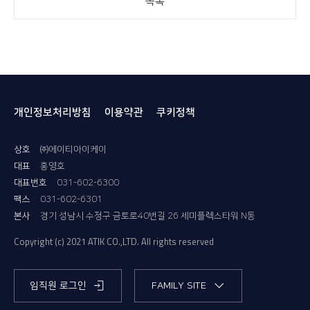
목록
개인정보처리방침
이용약관
쿠키정책
상호
㈜에이티아이케이
대표
홍영호
대표번호
031-602-6300
팩스
031-602-6301
본사
경기 성남시 수정구 금토로40번길 26 세미플렉스타워 N동
Copyright (c) 2021
ATIK CO.,LTD.
All rights reserved
임직원 로그인
FAMILY SITE
ATI-S