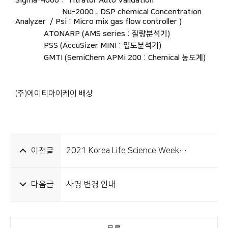
Sigma-4000 : Titrator Auto Validation
Nu-2000 : DSP chemical Concentration
Analyzer / Psi : Micro mix gas flow controller )
ATONARP (AMS series : 질량분석기)
PSS (AccuSizer MINI : 입도분석기)
GMTI (SemiChem APMi 200 : Chemical 농도계)
(주)에이티아이케이 배상
이전글
2021 Korea Life Science Week
(2021.11.03~04)
다음글
사명 변경 안내