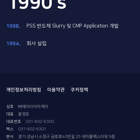
1990's
1998
PSS 반도체 Slurry 및 CMP Application 개발
1994
회사 설립
개인정보처리방침
이용약관
쿠키정책
상호
㈜에이티아이케이
대표
홍영호
대표번호
031-602-6300
팩스
031-602-6301
본사
경기 성남시 수정구 금토로40번길 26 세미플렉스타워 N동