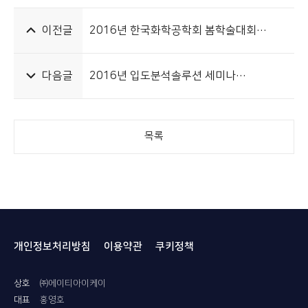
이전글
2016년 한국화학공학회 봄학술대회
홍보전시회 (2016.04.28~29 BEXCO)
다음글
2016년 입도분석솔루션 세미나
(2016.04.22 롯데씨티호텔구로)
목록
개인정보처리방침
이용약관
쿠키정책
상호
㈜에이티아이케이
대표
홍영호